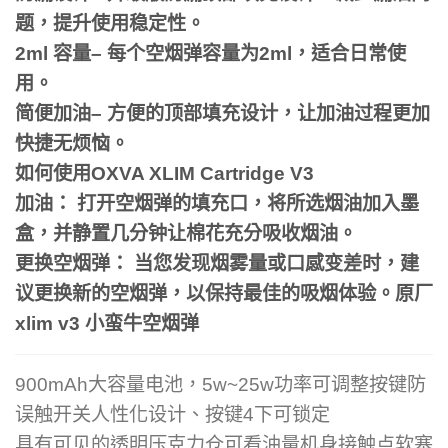
题，提升使用稳定性。
2ml 容量– 每个空烟弹容量为2ml，适合日常使
用。
简便加油– 方便的顶部填充设计，让加油过程更加
快捷无烦恼。
如何使用OXVA XLIM Cartridge V3
加油： 打开空烟弹的填充口，将所选烟油加入墨
盒，并静置几分钟让棉花充分吸收烟油。
更换空烟弹： 当您发现烟雾量或口感变差时，建
议更换新的空烟弹，以保持最佳的吸烟体验。原厂
xlim v3 小蛮牛空烟弹
900mAh大容量电池，5w~25w功率可调整按键防
误触开关人性化设计、按键4下可锁定
具有可见的透明压克力仓可看油量机身接触点软塞