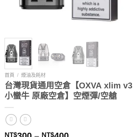
首頁
/
煙油及耗材
台灣現貨通用空倉【OXVA xlim v3
小蠻牛 原廠空倉】空煙彈/空艙
價
NT$
300
–
NT$
400