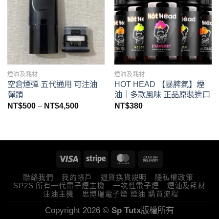
煙油及耗材
煙油及耗材
空倉煙彈 五代通用 可注油
HOT HEAD 【暴脾氣】煙
彈頭
油｜多款風味 正品原裝進口
價
NT$
500
–
NT$
4,500
NT$
380
格
範
圍：
NT$500
到
NT$4,500
聯絡我們
我的帳戶
退貨換貨説明
隱私權政策
SP2S 所有一代電子煙主機
一次性電子煙
煙油及耗材
注油主機
思博瑞電子煙 煙油 購買流程
Copyright 2026 ©
Sp Tutx
版權所有