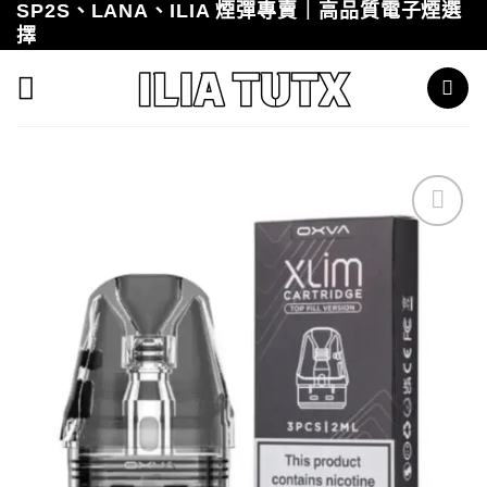
SP2S、LANA、ILIA 煙彈專賣｜高品質電子煙選
Skip
擇
to
content
Add to
wishlist