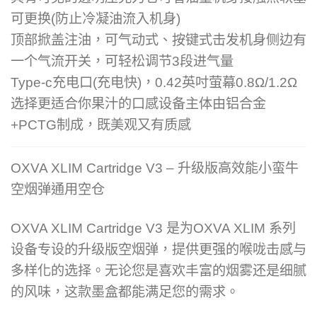
可更换(防止冷凝油流入机身)
顶部掀盖注油，可气动式、按键式击发机身侧边有
一个气流开关，可轻松调节3段进气量
Type-c充电口(充电快)，0.42英吋萤幕0.8Ω/1.2Ω
选择更适合你果汁的口感设备主体由铝合金
+PCTG制成，既美观又有质感
OXVA XLIM Cartridge V3 – 升级版高效能小蛮牛
空烟弹通用空仓
OXVA XLIM Cartridge V3 是为OXVA XLIM 系列
设备专设的升级版空烟弹，提供更强的喉咙击感与
多样化的选择。无论您是喜欢丰富的烟雾还是细腻
的风味，这款墨盒都能满足您的需求。