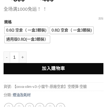
格
全场满1000免运！ ！
範
圍：
清除
規格
NT$300
0.6Ω 空倉（ 一盒3顆裝)
0.8Ω 空倉（ 一盒3顆裝)
到
NT$400
通用版0.8Ω(一盒3顆裝）
台灣現貨通用空倉【OXVA xlim v3 小蠻牛 原廠空倉】空
加入購物車
貨號:
【oxva-xlim-v3-小蠻牛-原廠空倉】空煙彈-空艙
分類:
煙油及耗材