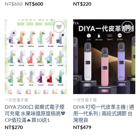
原
目
NT$
650
NT$
600
NT$
220
始
前
價
價
格：
格：
NT$650。
NT$600。
Add to
Add to
wishlist
wishlist
一次性電子煙
一次性電子煙
DIYA 7500口 拋棄式電子煙
DIYA 叮啞一代皮革主機 | 通
可充電 水果味還原度極高💖
用一代系列 | 兩段式調節 台
CP值拉滿🔥買10送1
灣現貨
NT$
270
NT$
479