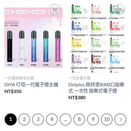
Add to
Add to
wishlist
wishlist
一代通用彈及主機
一次性電子煙
Dotplus 佩特里8000口拋棄
DIYA 叮啞一代電子煙主機
式 一次性 拋棄式電子煙
NT$
350
NT$
380
1
2
3
4
...
8
9
10