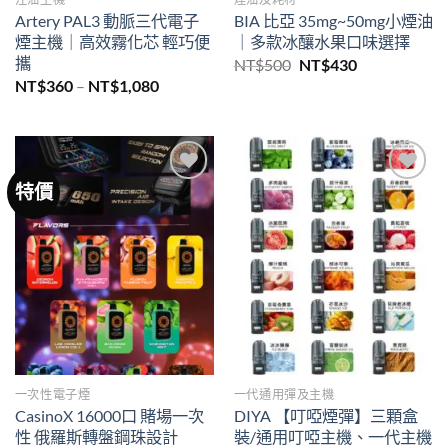
Artery PAL3 動脈三代電子
BIA 比亞 35mg~50mg小煙油
煙主機｜高效霧化芯 輕巧便
｜多款冰釀水果口味選擇
攜
原
目
NT$
500
NT$
430
始
前
價
NT$
360
–
NT$
1,080
價
價
格
格：
格：
範
NT$500。
NT$430。
圍：
NT$360
到
NT$1,080
特價
Add to
Add to
wishlist
wishlist
一次性電子煙
一代通用彈及主機
CasinoX 16000口 賭場一次
DIYA 【叮啞煙彈】三顆盒
性 俄羅斯轉盤鋼珠設計
裝/通用叮啞主機、一代主機