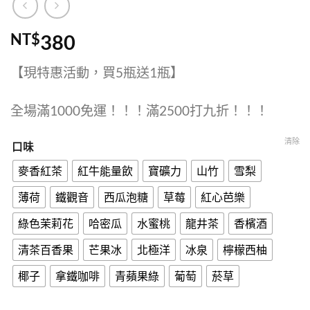
NT$
380
【現特惠活動，買5瓶送1瓶】
全場滿1000免運！！！滿2500打九折！！！
清除
口味
麥香紅茶
紅牛能量飲
寶礦力
山竹
雪梨
薄荷
鐵觀音
西瓜泡糖
草莓
紅心芭樂
綠色茉莉花
哈密瓜
水蜜桃
龍井茶
香檳酒
清茶百香果
芒果冰
北極洋
冰泉
檸檬西柚
椰子
拿鐵咖啡
青蘋果綠
葡萄
菸草