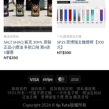
煙油及耗材
一代通用彈及主機
SALT SHAQ 鯊克 30ML 原裝
SP2S 思博瑞主機煙桿【500
正品小煙油 多款口味 買6送
元】
1優惠
NT$
500
NT$
350
聯絡我們
我的帳戶
退貨換貨説明
隱私權政策
SP2S 所有一代電子煙主機
一次性電子煙
煙油及耗材
注油主機
思博瑞電子煙 煙油 購買流程
Copyright 2026 ©
Sp Tutx
版權所有