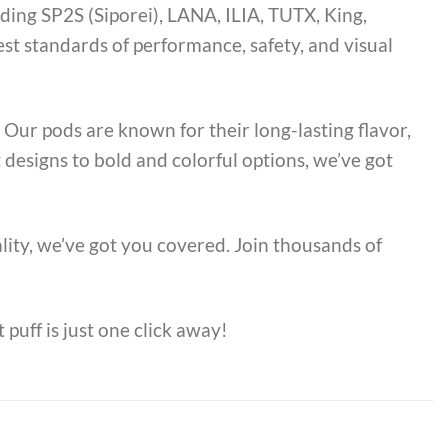
ding SP2S (Siporei), LANA, ILIA, TUTX, King,
t standards of performance, safety, and visual
 Our pods are known for their long-lasting flavor,
t designs to bold and colorful options, we’ve got
lity, we’ve got you covered. Join thousands of
 puff is just one click away!