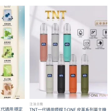
Add to
Add to
wishlist
wishlist
注油主機
五代通用 穩定
TNT一代通用煙桿 T·ONE 皮革系列單主機