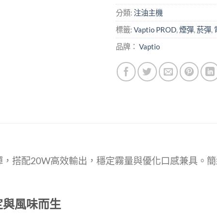
分類:
注油主機
標籤:
Vaptio PROD
,
煙彈
,
菸彈
,
品牌：
Vaptio
替換煙彈，搭配20W高效輸出，穩定霧量與優化口感兼具
穩定與風味而生