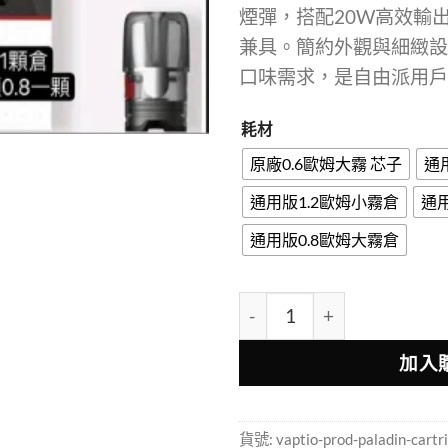
煙彈，搭配20W高效輸
兼具。簡約外觀與細緻設
口味需求，是自由派用戶
耗材
原廠0.6歐姆大霧 芯子
通
通用版1.2歐姆小霧倉
通
通用版0.8歐姆大霧倉
Vaptio PROD 自由派
加入
貨號:
vaptio-prod-paladin-cartr