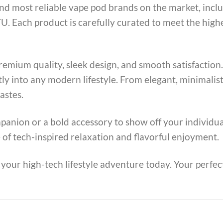
and most reliable vape pod brands on the market, inclu
Each product is carefully curated to meet the highes
remium quality, sleek design, and smooth satisfaction.
ctly into any modern lifestyle. From elegant, minimalis
astes.
anion or a bold accessory to show off your individua
e of tech-inspired relaxation and flavorful enjoyment.
 your high-tech lifestyle adventure today. Your perfect