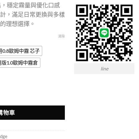
出，穩定霧量與優化口感
圍：
計，滿足日常更換與多樣
NT$400
的理想選擇。
到
NT$500
清除
用0.8歐姆中霧 芯子
用版1.0歐姆中霧倉
line
耗材｜帕拉德一代專用 穩定霧化 數量
購物車
idge