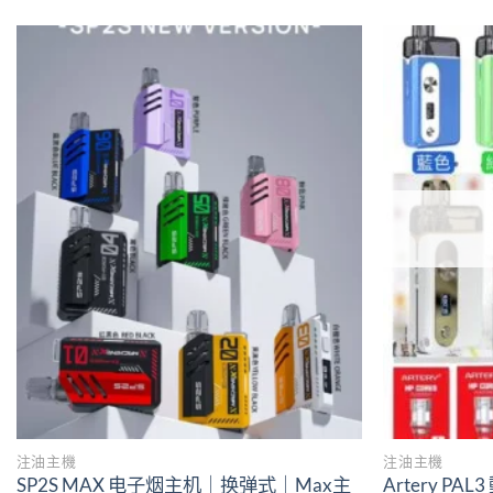
Add to
wishlist
注油主機
注油主機
SP2S MAX 电子烟主机｜换弹式｜Max主
Artery 