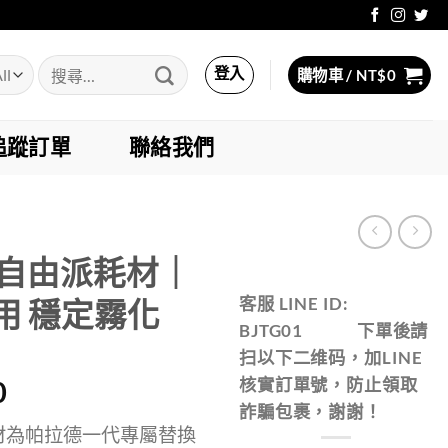
搜
登入
購物車 /
NT$
0
尋
關
鍵
追蹤訂單
聯絡我們
字:
OD 自由派耗材｜
客服 LINE ID:
用 穩定霧化
BJTG01 下單後請
扫以下二维码，加LINE
價
核實訂單號，防止領取
0
詐騙包裹，謝謝！
格
由派耗材為帕拉德一代專屬替換
範