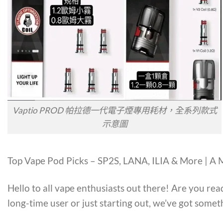
Vaptio PROD 帕拉德一代電子煙專用耗材，全系列款式
示意圖
Top Vape Pod Picks – SP2S, LANA, ILIA & More | A
Hello to all vape enthusiasts out there! Are you re
long-time user or just starting out, we’ve got somet