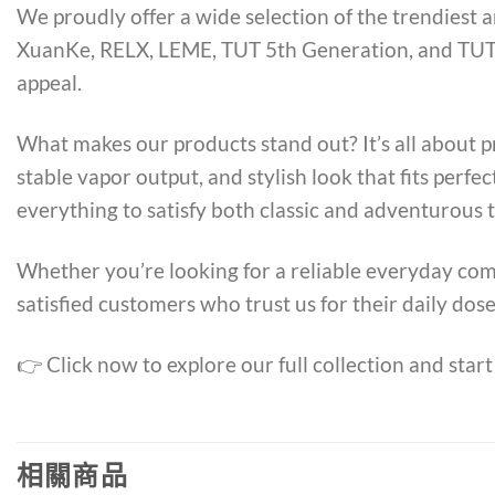
We proudly offer a wide selection of the trendiest 
XuanKe, RELX, LEME, TUT 5th Generation, and TUTU. 
appeal.
What makes our products stand out? It’s all about p
stable vapor output, and stylish look that fits perfe
everything to satisfy both classic and adventurous t
Whether you’re looking for a reliable everyday comp
satisfied customers who trust us for their daily dos
👉 Click now to explore our full collection and start
相關商品