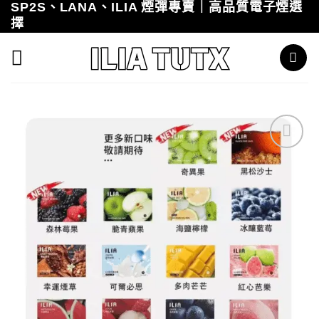
SP2S、LANA、ILIA 煙彈專賣｜高品質電子煙選
Skip
擇
to
content
Add to
wishlist