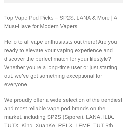
Top Vape Pod Picks – SP2S, LANA & More | A
Must-Have for Modern Vapers
Hello to all vape enthusiasts out there! Are you
ready to elevate your vaping experience and
discover the perfect match for your lifestyle?
Whether you’re a long-time user or just starting
out, we’ve got something exceptional for
everyone.
We proudly offer a wide selection of the trendiest
and most reliable vape pod brands on the
market, including SP2S (Siporei), LANA, ILIA,
TUTX, King, XuanKe, RELX, LEME, TUT 5th