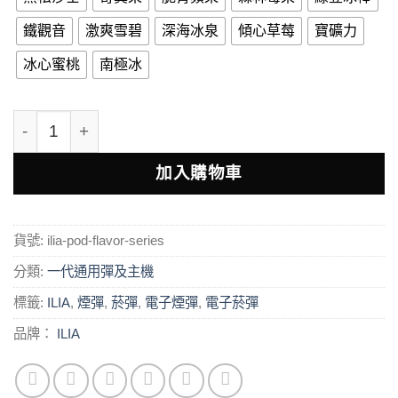
鐵觀音
激爽雪碧
深海冰泉
傾心草莓
寶礦力
冰心蜜桃
南極冰
ILIA 哩亞電子菸彈 | 品質香濃不澀 數量
加入購物車
貨號:
ilia-pod-flavor-series
分類:
一代通用彈及主機
標籤:
ILIA
,
煙彈
,
菸彈
,
電子煙彈
,
電子菸彈
品牌：
ILIA