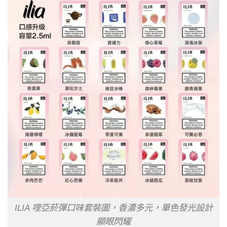
ILIA 哩亞菸彈口味套裝圖，香濃多元，單色發光設計
顯眼閃耀