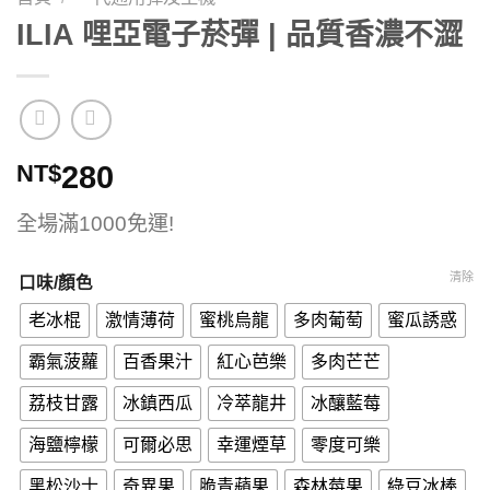
ILIA 哩亞電子菸彈 | 品質香濃不澀
NT$
280
全場滿1000免運!
清除
口味/顏色
老冰棍
激情薄荷
蜜桃烏龍
多肉葡萄
蜜瓜誘惑
霸氣菠蘿
百香果汁
紅心芭樂
多肉芒芒
荔枝甘露
冰鎮西瓜
冷萃龍井
冰釀藍莓
海鹽檸檬
可爾必思
幸運煙草
零度可樂
黑松沙士
奇異果
脆青蘋果
森林莓果
綠豆冰棒