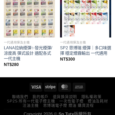
一代通用彈及主機
一代通用彈及主機
LANA拉納煙彈✨發光煙彈/
SP2 思博瑞 煙彈｜多口味選
涼度高 彈式設計 適配各式
擇 穩定煙霧輸出 一代通用
一代主機
NT$
300
NT$
280
聯絡我們
我的帳戶
退貨換貨説明
隱私權政策
SP2S 所有一代電子煙主機
一次性電子煙
煙油及耗材
注油主機
思博瑞電子煙 煙油 購買流程
Copyright 2026 ©
Sp Tutx
版權所有