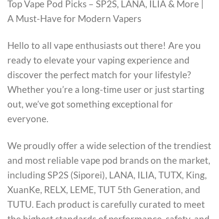
Top Vape Pod Picks – SP2S, LANA, ILIA & More |
A Must-Have for Modern Vapers
Hello to all vape enthusiasts out there! Are you
ready to elevate your vaping experience and
discover the perfect match for your lifestyle?
Whether you’re a long-time user or just starting
out, we’ve got something exceptional for
everyone.
We proudly offer a wide selection of the trendiest
and most reliable vape pod brands on the market,
including SP2S (Siporei), LANA, ILIA, TUTX, King,
XuanKe, RELX, LEME, TUT 5th Generation, and
TUTU. Each product is carefully curated to meet
the highest standards of performance, safety, and