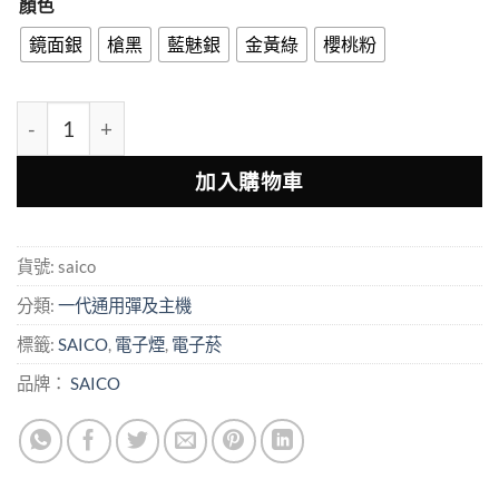
顏色
鏡面銀
槍黑
藍魅銀
金黃綠
櫻桃粉
SAICO 炫刻一代電子煙機 雙輸出8W/10W × 智能顯示 ×
加入購物車
貨號:
saico
分類:
一代通用彈及主機
標籤:
SAICO
,
電子煙
,
電子菸
品牌：
SAICO