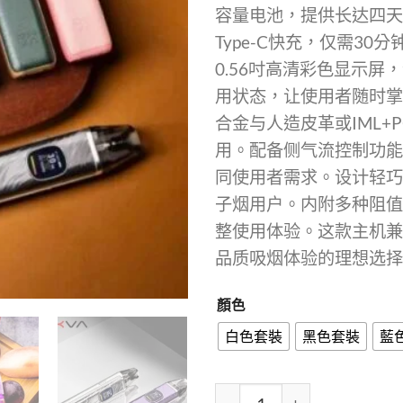
容量电池，提供长达四天
Type-C快充，仅需3
0.56吋高清彩色显示屏
用状态，让使用者随时掌
合金与人造皮革或IML+
用。配备侧气流控制功能
同使用者需求。设计轻巧
子烟用户。内附多种阻值
整使用体验。这款主机兼
品质吸烟体验的理想选择
顏色
白色套裝
黑色套裝
藍
OXVA XLIM PRO 2 小蠻