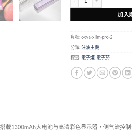
加入
貨號:
oxva-xlim-pro-2
分類:
注油主機
標籤:
電子煙
,
電子菸
W电子烟主机，搭载1300mAh大电池与高清彩色显示器，侧