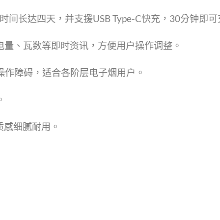
时间长达四天，并支援USB Type-C快充，30分钟即
现电量、瓦数等即时资讯，方便用户操作调整。
操作障碍，适合各阶层电子烟用户。
。
，质感细腻耐用。