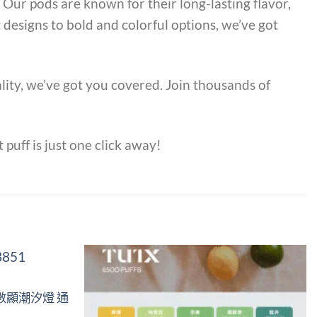
 Our pods are known for their long-lasting flavor,
t designs to bold and colorful options, we’ve got
lity, we’ve got you covered. Join thousands of
 puff is just one click away!
Add to
Add to
數顯潮汐燈 通
wishlist
wishlist