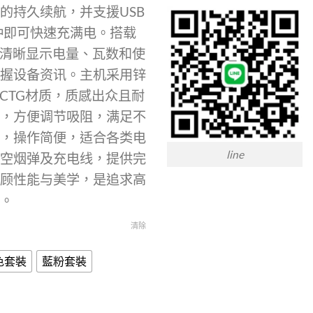
的持久续航，并支援USB
0分钟即可快速充满电。搭载
，清晰显示电量、瓦数和使
握设备资讯。主机采用锌
PCTG材质，质感出众且耐
，方便调节吸阻，满足不
，操作简便，适合各类电
line
空烟弹及充电线，提供完
顾性能与美学，是追求高
。
清除
色套裝
藍粉套裝
牛 PRO 2 30W正版電子煙主機 數量