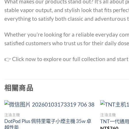
What makes our products stand out? It’s all about p
stable vapor output, and stylish look that fits perfe
everything to satisfy both classic and adventurous t
Whether you’re looking for a reliable everyday comp
satisfied customers who trust us for their daily dos
👉 Click now to explore our full collection and start
相關商品
注油主機
注油主機
Add to
DotPod Plus 佩特里電子小煙主機 35w 卓
TNT一代通用
wishlist
越性能
NT$
760