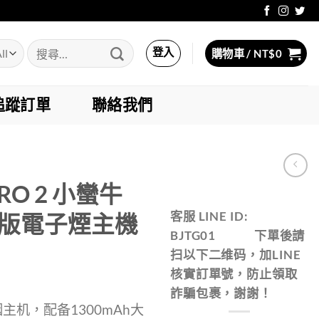
搜
登入
購物車 /
NT$
0
尋
關
鍵
追蹤訂單
聯絡我們
字:
PRO 2 小蠻牛
客服 LINE ID:
W正版電子煙主機
BJTG01 下單後請
扫以下二维码，加LINE
核實訂單號，防止領取
詐騙包裹，謝謝！
烟主机，配备1300mAh大