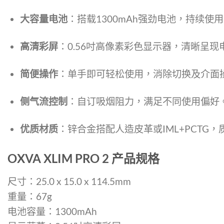
大容量电池
：搭载1300mAh强劲电池，持续使用
高清彩屏
：0.56吋高像素彩色显示器，清晰呈
简便操作
：单手即可轻松使用，消除切换及介面
侧气流控制
：自订吸烟阻力，满足不同使用偏好
优质材质
：锌合金搭配人造皮革或IML+PCTG
OXVA XLIM PRO 2 产品规格
尺寸：25.0 x 15.0 x 114.5mm
重量：67g
电池容量：1300mAh