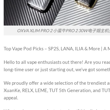
OXVA XLIM PRO 2 小蛮牛PRO 2 30W电子
Top Vape Pod Picks – SP2S, LANA, ILIA & More | A
Hello to all vape enthusiasts out there! Are you re
long-time user or just starting out, we’ve got somet
We proudly offer a wide selection of the trendiest 
XuanKe, RELX, LEME, TUT 5th Generation, and TUTU. 
appeal.