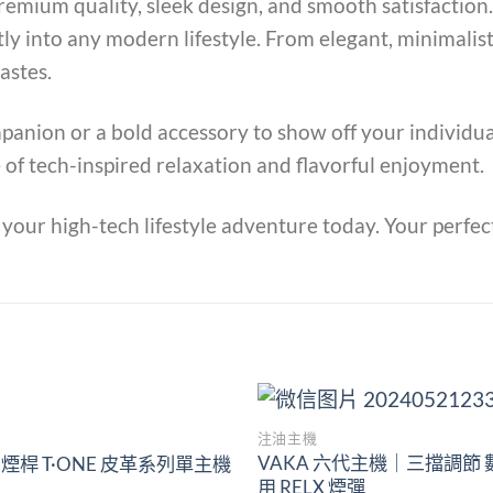
remium quality, sleek design, and smooth satisfaction.
ctly into any modern lifestyle. From elegant, minimalis
astes.
anion or a bold accessory to show off your individua
e of tech-inspired relaxation and flavorful enjoyment.
 your high-tech lifestyle adventure today. Your perfect
注油主機
Add to
VAKA 六代主機｜三擋調節 
煙桿 T·ONE 皮革系列單主機
wishlist
用 RELX 煙彈