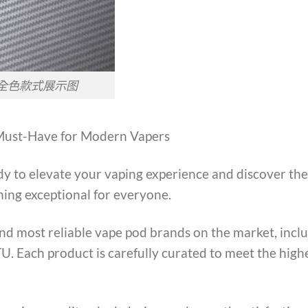
烟主机全色款式展示图
 Must-Have for Modern Vapers
ady to elevate your vaping experience and discover the
hing exceptional for everyone.
and most reliable vape pod brands on the market, inclu
Each product is carefully curated to meet the highes