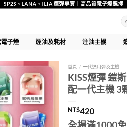
SP2S、LANA、ILIA 煙彈專賣｜高品質電子煙選擇
代電子煙
煙油及耗材
注油主機
首頁
/
一代通用彈及主機
KISS煙彈 鎧
Add to
配一代主機 3
wishlist
NT$
420
全場滿1000