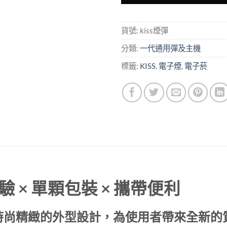
貨號:
kiss煙彈
分類:
一代通用彈及主機
標籤:
KISS
,
電子煙
,
電子菸
驗 × 單顆包裝 × 攜帶便利
杯與時尚精緻的外型設計，為使用者帶來全新