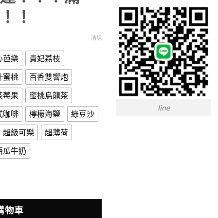
！！！
清除
心芭樂
貴妃荔枝
汁蜜桃
百香雙響炮
茶莓果
蜜桃烏龍茶
line
式咖啡
檸檬海鹽
綠豆沙
超級可樂
超薄荷
西瓜牛奶
適配一代主機 3顆裝 數量
購物車