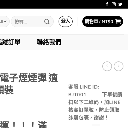
搜
登入
購物車 /
NT$
0
尋
關
鍵
追蹤訂單
聯絡我們
字:
斯電子煙煙彈 適
客服 LINE ID:
顆裝
BJTG01 下單後請
扫以下二维码，加LINE
核實訂單號，防止領取
詐騙包裹，謝謝！
免運！！！滿