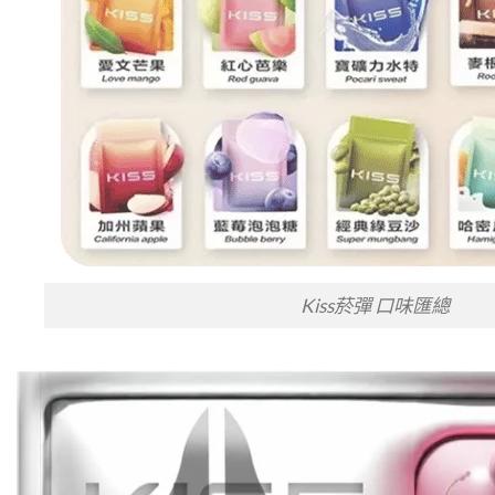
Kiss菸彈 口味匯總