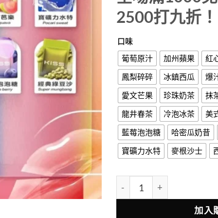
2500打九折
口味
葡萄原汁
加州蘋果
紅
鳳梨碎碎
冰鎮西瓜
爆
愛文芒果
珍珠奶茶
抹
龍井春茶
冷泡冰茶
美
藍莓泡泡糖
哈密瓜奶昔
寶礦力水特
麥根沙士
KISS煙彈 鎧斯電子煙煙彈 
加入