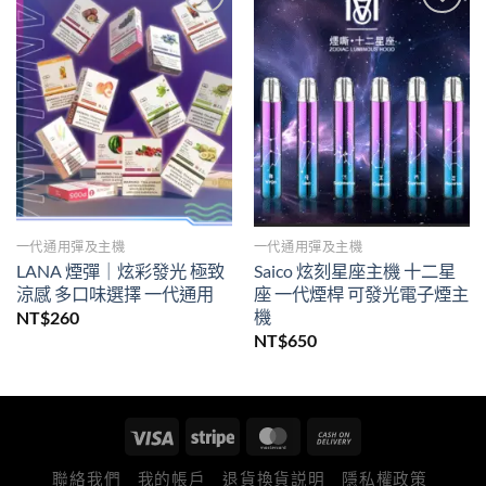
Add to
Add to
wishlist
wishlist
一代通用彈及主機
一代通用彈及主機
LANA 煙彈｜炫彩發光 極致
Saico 炫刻星座主機 十二星
涼感 多口味選擇 一代通用
座 一代煙桿 可發光電子煙主
機
NT$
260
NT$
650
聯絡我們
我的帳戶
退貨換貨説明
隱私權政策