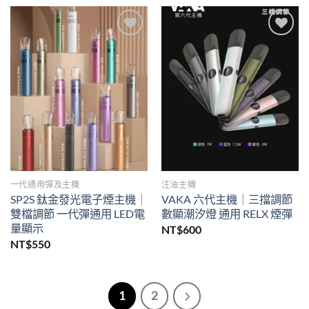
Add to
Add to
wishlist
wishlist
一代通用彈及主機
注油主機
SP2S 鈦金發光電子煙主機｜
VAKA 六代主機｜三擋調節
雙檔調節 一代彈通用 LED電
數顯潮汐燈 通用 RELX 煙彈
量顯示
NT$
600
NT$
550
1
2