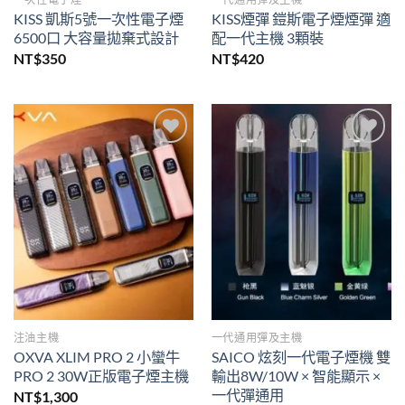
KISS 凱斯5號一次性電子煙
KISS煙彈 鎧斯電子煙煙彈 適
6500口 大容量拋棄式設計
配一代主機 3顆裝
NT$
350
NT$
420
Add to
Add to
wishlist
wishlist
注油主機
一代通用彈及主機
OXVA XLIM PRO 2 小蠻牛
SAICO 炫刻一代電子煙機 雙
PRO 2 30W正版電子煙主機
輸出8W/10W × 智能顯示 ×
一代彈通用
NT$
1,300