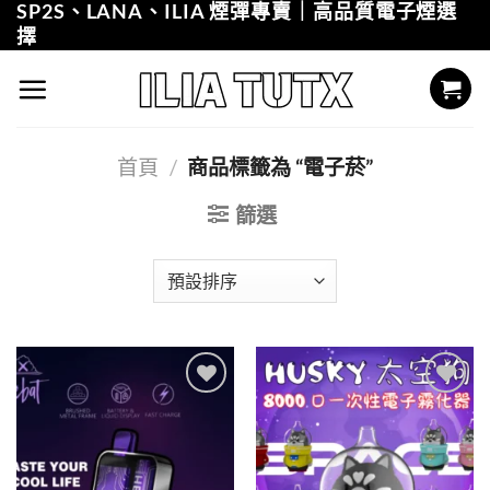
SP2S、LANA、ILIA 煙彈專賣｜高品質電子煙選
Skip
擇
to
content
首頁
/
商品標籤為 “電子菸”
篩選
Add to
Add to
wishlist
wishlist