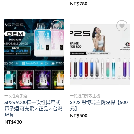
NT$
780
Add to
Add to
wishlist
wishlist
一次性電子煙
一代通用彈及主機
SP2S 9000口一次性拋棄式
SP2S 思博瑞主機煙桿【500
電子煙 可充電 × 正品 × 台灣
元】
現貨
NT$
500
NT$
430