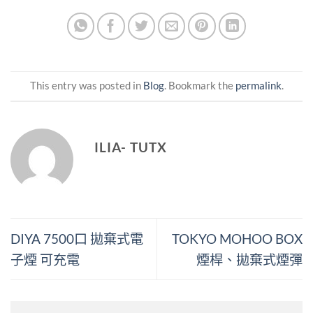
This entry was posted in
Blog
. Bookmark the
permalink
.
ILIA- TUTX
DIYA 7500口 拋棄式電
TOKYO MOHOO BOX
子煙 可充電
煙桿、拋棄式煙彈