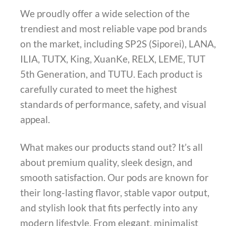
We proudly offer a wide selection of the
trendiest and most reliable vape pod brands
on the market, including SP2S (Siporei), LANA,
ILIA, TUTX, King, XuanKe, RELX, LEME, TUT
5th Generation, and TUTU. Each product is
carefully curated to meet the highest
standards of performance, safety, and visual
appeal.
What makes our products stand out? It’s all
about premium quality, sleek design, and
smooth satisfaction. Our pods are known for
their long-lasting flavor, stable vapor output,
and stylish look that fits perfectly into any
modern lifestyle. From elegant, minimalist