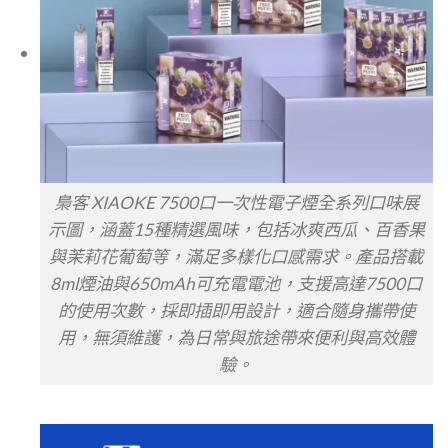
梟客 XIAOKE 7500口一次性電子煙全系列口味展
示圖，涵蓋15種精選風味，包括冰爽西瓜、百香果
與茉莉花葡萄等，滿足多樣化口感需求。產品搭載
8ml煙油與650mAh可充電電池，支援高達7500口
的使用次數，採即插即用設計，適合隨身攜帶使
用，無須維護，為日常與旅途帶來便利與高效體
驗。