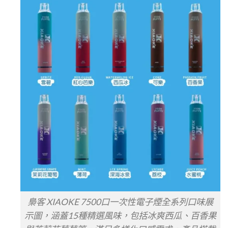
梟客 XIAOKE 7500口一次性電子煙全系列口味展
示圖，涵蓋15種精選風味，包括冰爽西瓜、百香果