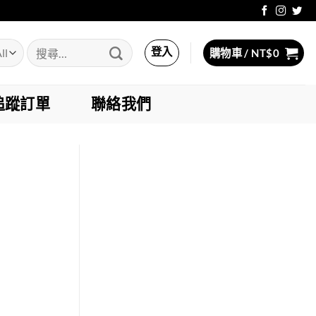
搜
登入
購物車 /
NT$
0
尋
關
鍵
追蹤訂單
聯絡我們
字: