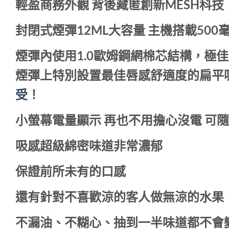
輕盈商務外觀 背後藏匿創新MESH科技
封閉式煙彈12ML大容量 主機搭載500
煙彈內使用1.0歐姆鋼網棉芯結構，極
煙彈上特別設置最佳唇感舒適度的扁平
受
！
小螢幕電量顯示 再也不用擔心沒電 可
吸感超級綿密味道非常濃郁
保證前所未有的口感
還有針對不喜歡涼的客人做無涼的水果
不漏油、不糊心、抽到一半味道都不會