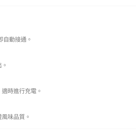
即自動接通。
出。
，適時進行充電。
證風味品質。