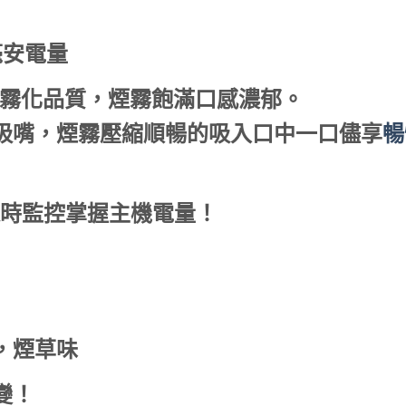
毫安電量
佳霧化品質，煙霧飽滿口感濃郁。
吸嘴，煙霧壓縮順暢的吸入口中一口儘享
暢
隨時監控掌握主機電量！
，煙草味
變！