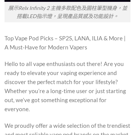
展示Relx Infinity 2 主機多款配色及圓柱筆型機身，並
搭載LED指示燈，呈現產品質感及功能設計。
Top Vape Pod Picks – SP2S, LANA, ILIA & More |
A Must-Have for Modern Vapers
Hello to all vape enthusiasts out there! Are you
ready to elevate your vaping experience and
discover the perfect match for your lifestyle?
Whether you’re a long-time user or just starting
out, we’ve got something exceptional for
everyone.
We proudly offer a wide selection of the trendiest
and most reliable vape pod brands on the market,