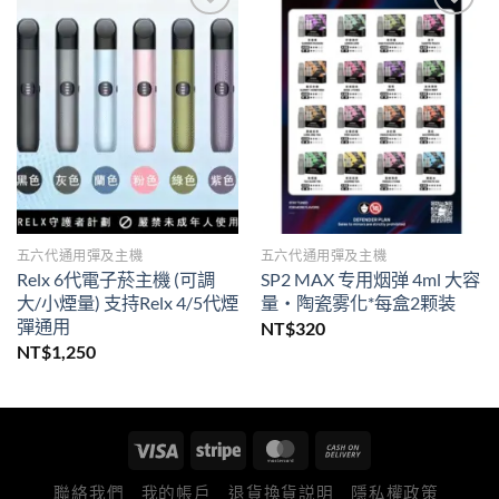
Add to
Add to
wishlist
wishlist
五六代通用彈及主機
五六代通用彈及主機
Relx 6代電子菸主機 (可調
SP2 MAX 专用烟弹 4ml 大容
大/小煙量) 支持Relx 4/5代煙
量・陶瓷雾化*每盒2颗装
彈通用
NT$
320
NT$
1,250
聯絡我們
我的帳戶
退貨換貨説明
隱私權政策