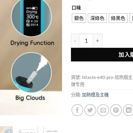
口味
銀色
深綠色
綠黑色
HITASTE E40 Pro 
加入
貨號:
hitaste-e40-pro-
弹专用
分類:
加熱煙及主機