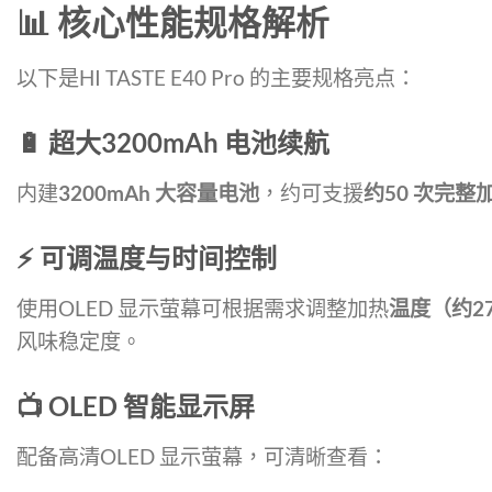
📊 核心性能规格解析
以下是HI TASTE E40 Pro 的主要规格亮点：
🔋 超大3200mAh 电池续航
内建
3200mAh 大容量电池
，约可支援
约50 次完整
⚡ 可调温度与时间控制
使用OLED 显示萤幕可根据需求调整加热
温度（约27
风味稳定度。
📺 OLED 智能显示屏
配备高清OLED 显示萤幕，可清晰查看：