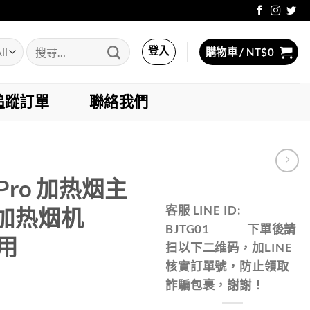
搜
登入
購物車 /
NT$
0
尋
關
鍵
追蹤訂單
聯絡我們
字:
0 Pro 加热烟主
客服 LINE ID:
加热烟机
BJTG01 下單後請
用
扫以下二维码，加LINE
核實訂單號，防止領取
詐騙包裹，謝謝！