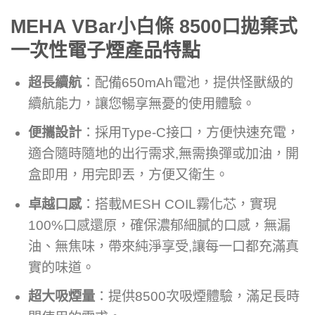
MEHA VBar小白條 8500口拋棄式
一次性電子煙產品特點
超長續航
：配備650mAh電池，提供怪獸級的
續航能力，讓您暢享無憂的使用體驗。
便攜設計
：採用Type-C接口，方便快速充電，
適合隨時隨地的出行需求,無需換彈或加油，開
盒即用，用完即丟，方便又衛生。
卓越口感
：搭載MESH COIL霧化芯，實現
100%口感還原，確保濃郁細膩的口感，無漏
油、無焦味，帶來純淨享受,讓每一口都充滿真
實的味道。
超大吸煙量
：提供8500次吸煙體驗，滿足長時