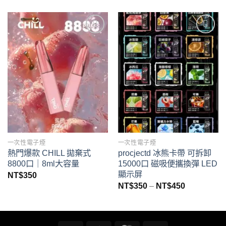
Add to
Add to
wishlist
wishlist
一次性電子煙
一次性電子煙
熱門爆款 CHILL 拋棄式
procjectd 冰熊卡帶 可拆卸
8800口｜8ml大容量
15000口 磁吸便攜換彈 LED
顯示屏
NT$
350
價
NT$
350
–
NT$
450
格
範
圍：
NT$350
到