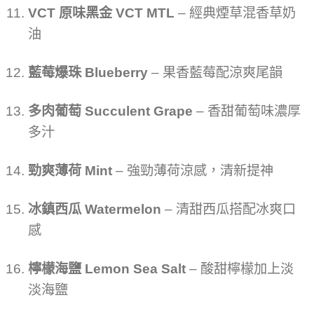
VCT 原味黑金 VCT MTL
– 經典煙草混香草奶
油
藍莓爆珠 Blueberry
– 果香藍莓配涼爽尾韻
多肉葡萄 Succulent Grape
– 香甜葡萄味濃厚
多汁
勁爽薄荷 Mint
– 強勁薄荷涼感，清新提神
冰鎮西瓜 Watermelon
– 清甜西瓜搭配冰爽口
感
檸檬海鹽 Lemon Sea Salt
– 酸甜檸檬加上淡
淡海鹽