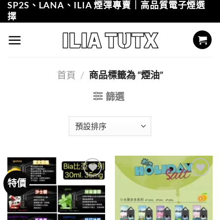
SP2S、LANA、ILIA 煙彈專賣｜高品質電子煙選
Skip
擇
to
content
首頁
/
商品標籤為 “煙油”
篩選
特價
Add to
Add to
wishlist
wishlist