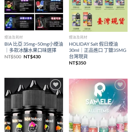
煙油及耗材
煙油及耗材
BIA 比亞 35mg~50mg小煙油
HOLIDAY Salt 假日煙油
｜多款冰釀水果口味選擇
30ml｜正品進口 丁鹽35MG
台灣現貨
原
目
NT$
500
NT$
430
始
前
NT$
350
價
價
格：
格：
NT$500。
NT$430。
Add to
Add to
wishlist
wishlist