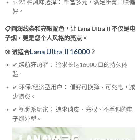
✨ 23 种风味选择： 丰富多元，满足所有口味偏
好。
📋
圆润线条和亮眼配色，让
Lana Ultra II
不仅是电
子烟，更是您个人风格的亮点。
Lana Ultra II 16000
🎯 谁适合
？
✔ 续航狂热者： 追求长达16000 口的持久体
验。
✔ 环保/经济型用户： 偏好可换弹、可充电，减
少浪费。
✔ 视觉系玩家： 追求俏皮、亮眼、不单调的电
子烟外型。