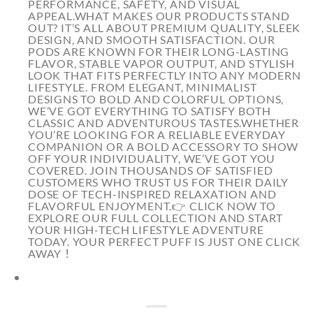
PERFORMANCE, SAFETY, AND VISUAL
APPEAL.WHAT MAKES OUR PRODUCTS STAND
OUT? IT’S ALL ABOUT PREMIUM QUALITY, SLEEK
DESIGN, AND SMOOTH SATISFACTION. OUR
PODS ARE KNOWN FOR THEIR LONG-LASTING
FLAVOR, STABLE VAPOR OUTPUT, AND STYLISH
LOOK THAT FITS PERFECTLY INTO ANY MODERN
LIFESTYLE. FROM ELEGANT, MINIMALIST
DESIGNS TO BOLD AND COLORFUL OPTIONS,
WE’VE GOT EVERYTHING TO SATISFY BOTH
CLASSIC AND ADVENTUROUS TASTES.WHETHER
YOU’RE LOOKING FOR A RELIABLE EVERYDAY
COMPANION OR A BOLD ACCESSORY TO SHOW
OFF YOUR INDIVIDUALITY, WE’VE GOT YOU
COVERED. JOIN THOUSANDS OF SATISFIED
CUSTOMERS WHO TRUST US FOR THEIR DAILY
DOSE OF TECH-INSPIRED RELAXATION AND
FLAVORFUL ENJOYMENT.👉 CLICK NOW TO
EXPLORE OUR FULL COLLECTION AND START
YOUR HIGH-TECH LIFESTYLE ADVENTURE
TODAY. YOUR PERFECT PUFF IS JUST ONE CLICK
AWAY！