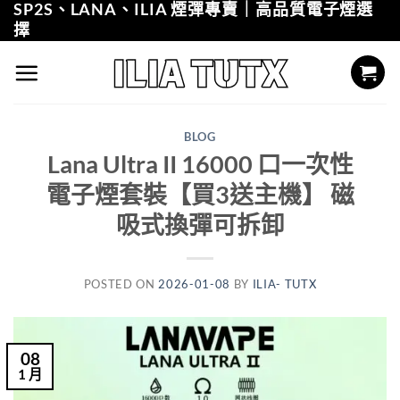
SP2S、LANA、ILIA 煙彈專賣｜高品質電子煙選
Skip
擇
to
content
BLOG
Lana Ultra II 16000 口一次性
電子煙套裝【買3送主機】 磁
吸式換彈可拆卸
POSTED ON
2026-01-08
BY
ILIA- TUTX
08
1 月