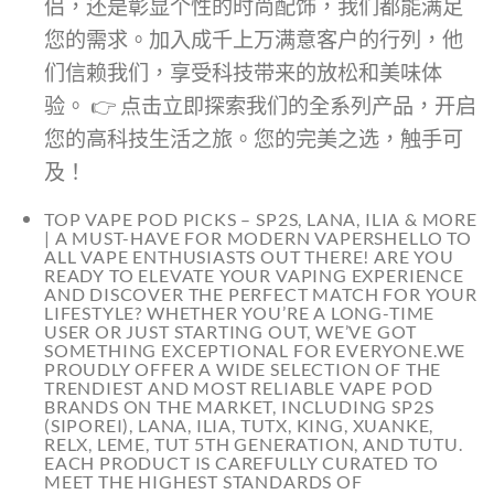
侣，还是彰显个性的时尚配饰，我们都能满足
您的需求。加入成千上万满意客户的行列，他
们信赖我们，享受科技带来的放松和美味体
验。 👉 点击立即探索我们的全系列产品，开启
您的高科技生活之旅。您的完美之选，触手可
及！
TOP VAPE POD PICKS – SP2S, LANA, ILIA & MORE
| A MUST-HAVE FOR MODERN VAPERSHELLO TO
ALL VAPE ENTHUSIASTS OUT THERE! ARE YOU
READY TO ELEVATE YOUR VAPING EXPERIENCE
AND DISCOVER THE PERFECT MATCH FOR YOUR
LIFESTYLE? WHETHER YOU’RE A LONG-TIME
USER OR JUST STARTING OUT, WE’VE GOT
SOMETHING EXCEPTIONAL FOR EVERYONE.WE
PROUDLY OFFER A WIDE SELECTION OF THE
TRENDIEST AND MOST RELIABLE VAPE POD
BRANDS ON THE MARKET, INCLUDING SP2S
(SIPOREI), LANA, ILIA, TUTX, KING, XUANKE,
RELX, LEME, TUT 5TH GENERATION, AND TUTU.
EACH PRODUCT IS CAREFULLY CURATED TO
MEET THE HIGHEST STANDARDS OF