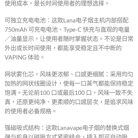
使用成本，是长时间使用者的理想选择。
可独立充电电池：这款
Lana电子烟
主机内部搭配
750mAh 可充电电池、Type-C 快充与直观的电量
／油量显示，让使用者随时掌握状态。不论是日常
外出或长时间使用，都能享受稳定且不中断的
VAPING 体验。
网状雾化芯，风味更浓郁、口感更细腻：采用均匀
加热的网状线圈设计，使每一口蒸气都能保持稳定
饱满。无论前100 口或最后100 口，风味一致不失
真，还原更纯净、更柔顺的口感层次，是追求风味
的使用者必备规格。
强磁吸式结构：这款
Lanavape电子烟
的替换式烟
弹与机身以磁吸方式紧密结合，插入即可自动吸