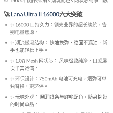
🎨 16000口超长续航× 潮玩配色× 网状芯纯净口感
🚀
Lana Ultra II 16000
六大突破
✨ 16000 口持久力：领先业界的超长续航，告
别电量焦虑。
✨ 潮流磁吸结构： 快速换弹，稳固不漏油，新
手也能轻松上手。
✨ 1.0Ω Mesh 网状芯： 风味极致纯净，口感层
次丰富饱满。
✨ 环保设计：750mAh 电池可充电，烟弹可单
独替换，更环保。
✨ 玩味外观： 圆润线条与鲜艳配色，随身携带
的时尚单品。