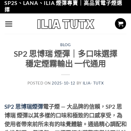
SP2S、LANA、ILIA 煙彈專賣｜高品質電子煙選
Skip
擇
to
content
BLOG
SP2 思博瑞 煙彈｜多口味選擇
穩定煙霧輸出 一代通用
POSTED ON
2025-10-12
BY
ILIA- TUTX
SP2 思博瑞煙彈
電子煙 — 大品牌的信賴，SP2 思
博瑞 煙彈以其多樣的口味和極致的口感享受，為
使用者帶來前所未有的味覺體驗。通過精心調配和