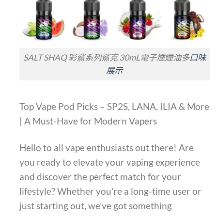
SALT SHAQ 彩鯊系列鯊克 30mL電子煙煙油多
口味
展示
Top Vape Pod Picks – SP2S, LANA, ILIA & More
| A Must-Have for Modern Vapers
Hello to all vape enthusiasts out there! Are
you ready to elevate your vaping experience
and discover the perfect match for your
lifestyle? Whether you’re a long-time user or
just starting out, we’ve got something