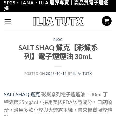
SP2S、LANA、ILIA 煙彈專賣｜高品質電子煙選
Skip
擇
to
content
BLOG
SALT SHAQ 鯊克【彩鯊系
列】電子煙煙油 30mL
POSTED ON
2025-10-12
BY
ILIA- TUTX
SALT SHAQ 鯊克
彩鯊系列電子煙煙油，30mL丁
鹽濃度35mg/ml，採用美國FDA認證成分，口感順
滑，適用多款小煙與大煙霧主機，帶來優質吸煙體