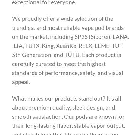
exceptional for everyone.
We proudly offer a wide selection of the
trendiest and most reliable vape pod brands
on the market, including SP2S (Siporei), LANA,
ILIA, TUTX, King, XuanKe, RELX, LEME, TUT
5th Generation, and TUTU. Each product is
carefully curated to meet the highest
standards of performance, safety, and visual
appeal.
What makes our products stand out? It’s all
about premium quality, sleek design, and
smooth satisfaction. Our pods are known for
their long-lasting flavor, stable vapor output,
and stylish look that fits perfectly into any