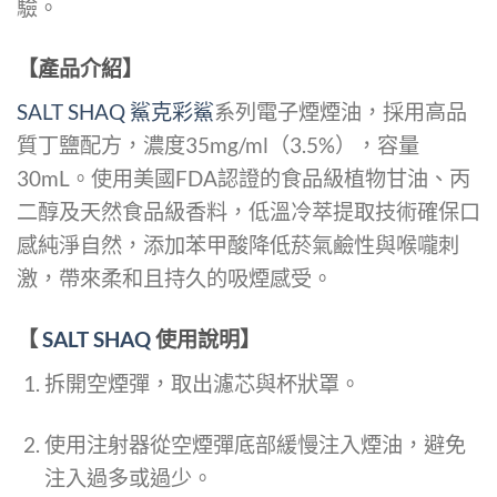
驗。
【產品介紹】
SALT SHAQ 鯊克彩鯊
系列電子煙煙油，採用高品
質丁鹽配方，濃度35mg/ml（3.5%），容量
30mL。使用美國FDA認證的食品級植物甘油、丙
二醇及天然食品級香料，低溫冷萃提取技術確保口
感純淨自然，添加苯甲酸降低菸氣鹼性與喉嚨刺
激，帶來柔和且持久的吸煙感受。
【
SALT SHAQ
使用說明】
拆開空煙彈，取出濾芯與杯狀罩。
使用注射器從空煙彈底部緩慢注入煙油，避免
注入過多或過少。