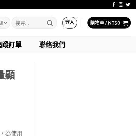
搜
登入
購物車 /
NT$
0
尋
關
鍵
追蹤訂單
聯絡我們
字:
量顯
，為使用