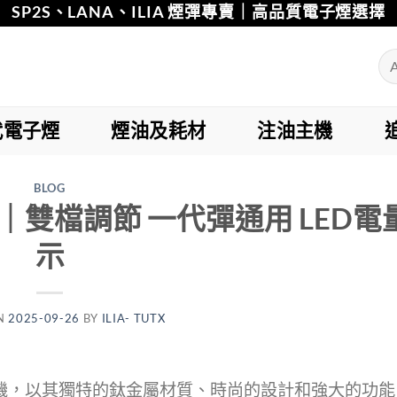
SP2S、LANA、ILIA 煙彈專賣｜高品質電子煙選擇
代電子煙
煙油及耗材
注油主機
BLOG
機｜雙檔調節 一代彈通用 LED電
示
N
2025-09-26
BY
ILIA- TUTX
機，以其獨特的鈦金屬材質、時尚的設計和強大的功能