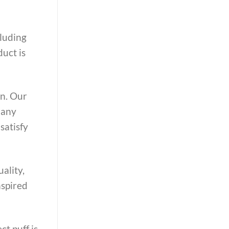
cluding
uct is
on. Our
 any
satisfy
ality,
nspired
ct puff is