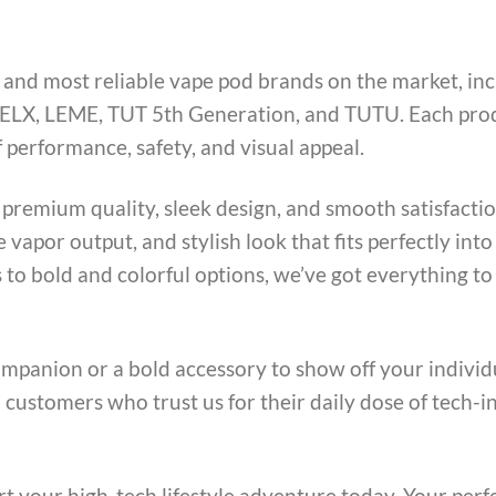
t and most reliable vape pod brands on the market, in
 RELX, LEME, TUT 5th Generation, and TUTU. Each prod
 performance, safety, and visual appeal.
 premium quality, sleek design, and smooth satisfacti
 vapor output, and stylish look that fits perfectly into
 to bold and colorful options, we’ve got everything to 
mpanion or a bold accessory to show off your individu
 customers who trust us for their daily dose of tech-i
rt your high-tech lifestyle adventure today. Your perfe