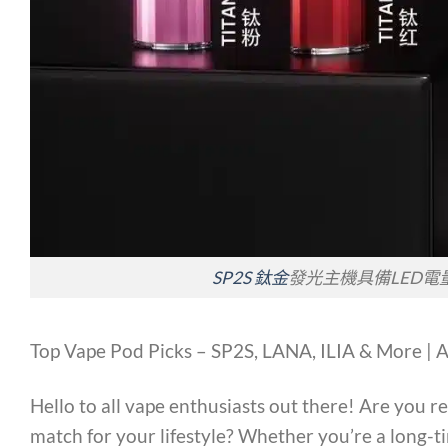
SP2S 鈦金
發光主機具備LED
Top Vape Pod Picks – SP2S, LANA, ILIA & More |
Hello to all vape enthusiasts out there! Are you 
match for your lifestyle? Whether you’re a long-ti