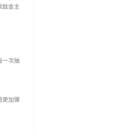
款鈦金主
每一次抽
驗更加彈