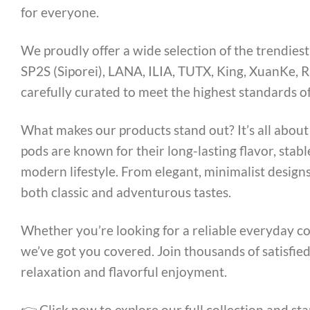
for everyone.
We proudly offer a wide selection of the trendies
SP2S (Siporei), LANA, ILIA, TUTX, King, XuanKe,
carefully curated to meet the highest standards of
What makes our products stand out? It’s all about
pods are known for their long-lasting flavor, stable
modern lifestyle. From elegant, minimalist designs
both classic and adventurous tastes.
Whether you’re looking for a reliable everyday co
we’ve got you covered. Join thousands of satisfied
relaxation and flavorful enjoyment.
👉 Click now to explore our full collection and sta