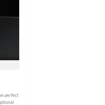
he perfect
eptional