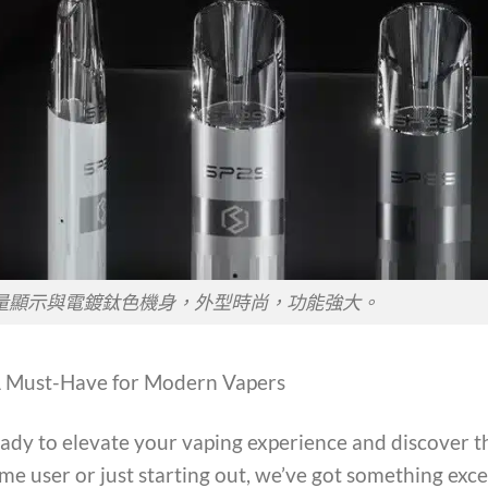
電量顯示與電鍍鈦色機身，外型時尚，功能強大。
 A Must-Have for Modern Vapers
ready to elevate your vaping experience and discover t
me user or just starting out, we’ve got something exc