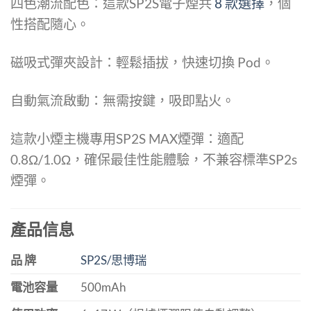
四色潮流配色：這款SP2S電子煙共
8 款選擇
，個
性搭配隨心。
磁吸式彈夾設計：輕鬆插拔，快速切換 Pod。
自動氣流啟動：無需按鍵，吸即點火。
這款小煙主機專用SP2S MAX煙彈：適配
0.8Ω/1.0Ω，確保最佳性能體驗，不兼容標準SP2s
煙彈。
產品信息
品 牌
SP2S/思博瑞
電池容量
500mAh