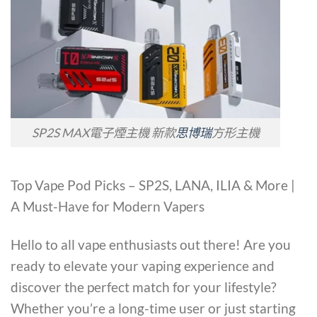
SP2S MAX電子煙主機 新款
思博瑞
方形主機
Top Vape Pod Picks – SP2S, LANA, ILIA & More |
A Must-Have for Modern Vapers
Hello to all vape enthusiasts out there! Are you
ready to elevate your vaping experience and
discover the perfect match for your lifestyle?
Whether you’re a long-time user or just starting