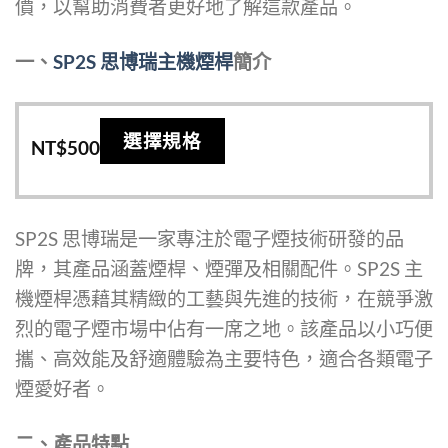
價，以幫助消費者更好地了解這款產品。
一、
SP2S 思博瑞主機煙桿
簡介
此
選擇規格
NT$
500
產
品
有
SP2S 思博瑞是一家專注於電子煙技術研發的品
多
牌，其產品涵蓋煙桿、煙彈及相關配件。SP2S 主
種
機煙桿憑藉其精緻的工藝與先進的技術，在競爭激
款
烈的電子煙市場中佔有一席之地。該產品以小巧便
式。
攜、高效能及舒適體驗為主要特色，適合各類電子
可
煙愛好者。
在
產
二、產品特點