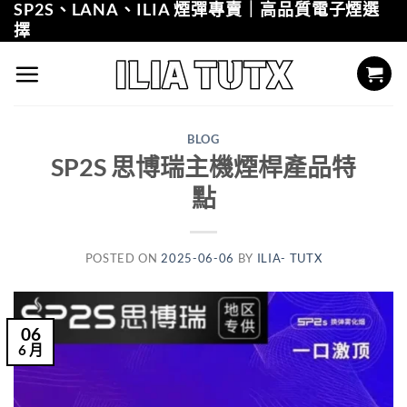
SP2S、LANA、ILIA 煙彈專賣｜高品質電子煙選
Skip
擇
to
content
BLOG
SP2S 思博瑞主機煙桿產品特
點
POSTED ON
2025-06-06
BY
ILIA- TUTX
06
6 月