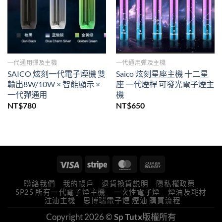
一代通用彈及主機
一代通用彈及主機
SAICO 炫刻一代電子煙機 雙
Saico 炫刻星座主機 十二星
輸出8W/10W × 智能顯示 ×
座 一代煙桿 可發光電子煙主
一代彈通用
機
NT$
780
NT$
650
聯絡我們
我的帳戶
退貨換貨説明
隱私權政策
SP2S 所有一代電子煙主機
一次性電子煙
煙油及耗材
注油主機
思博瑞電子煙 煙油 購買流程
Copyright 2026 ©
Sp Tutx
版權所有