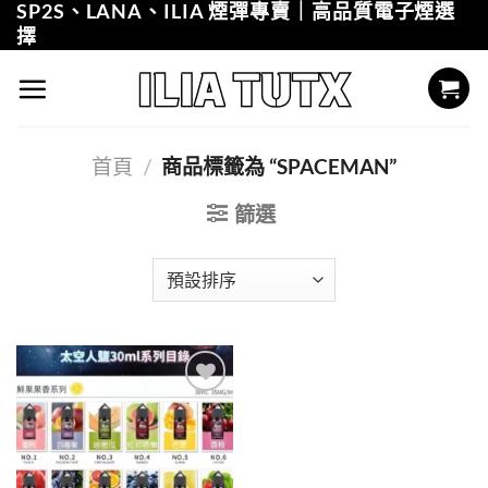
SP2S、LANA、ILIA 煙彈專賣｜高品質電子煙選
Skip
擇
to
content
首頁
/
商品標籤為 “SPACEMAN”
篩選
Add to
wishlist