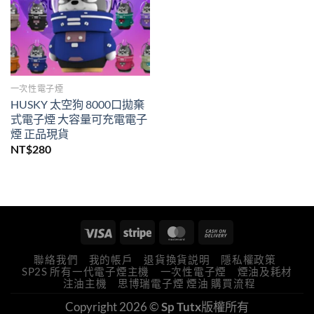
一次性電子煙
HUSKY 太空狗 8000口拋棄
式電子煙 大容量可充電電子
煙 正品現貨
NT$
280
聯絡我們
我的帳戶
退貨換貨説明
隱私權政策
SP2S 所有一代電子煙主機
一次性電子煙
煙油及耗材
注油主機
思博瑞電子煙 煙油 購買流程
Copyright 2026 ©
Sp Tutx
版權所有