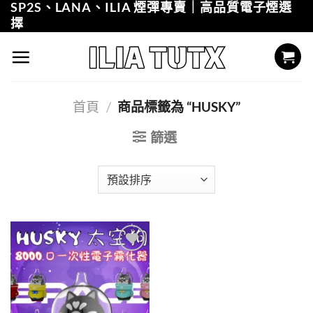
SP2S、LANA、ILIA 煙彈專賣｜高品質電子煙選
Skip
擇
to
content
首頁
/
商品標籤為 “HUSKY”
篩選
Add to
wishlist