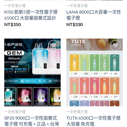
一次性電子煙
一次性電子煙
KISS 凱斯5號一次性電子煙
LANA 8000口大容量一次性
6500口 大容量拋棄式設計
電子煙
NT$
350
NT$
330
Add to
Add to
wishlist
wishlist
一次性電子煙
一次性電子煙
SP2S 9000口一次性拋棄式
TUTX 6500口一次性電子煙
電子煙 可充電 × 正品 × 台灣
大容量 免充電