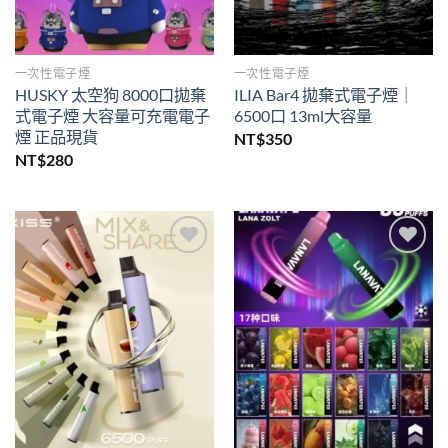
一次性電子煙
一次性電子煙
HUSKY 太空狗 8000口拋棄
ILIA Bar4 拋棄式電子煙｜
式電子煙 大容量可充電電子
6500口 13ml大容量
煙 正品現貨
NT$
350
NT$
280
Add to
Add to
wishlist
wishlist