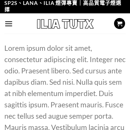
SP2S、LANA、ILIA 煙彈專賣｜高品質電子煙選
Skip
擇
to
content
Lorem ipsum dolor sit amet,
consectetur adipiscing elit. Integer nec
odio. Praesent libero. Sed cursus ante
dapibus diam. Sed nisi. Nulla quis sem
at nibh elementum imperdiet. Duis
sagittis ipsum. Praesent mauris. Fusce
nec tellus sed augue semper porta.
Mauris massa. Vestibulum lacinia arcu