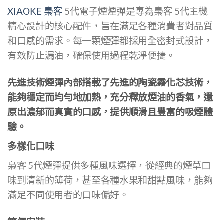
XIAOKE
梟客
5代電子煙煙彈是專為梟客 5代主機
精心設計的核心配件，旨在滿足各種消費者對品質
和口感的需求。每一顆煙彈都採用全密封式設計，
有效防止漏油，確保使用過程乾淨便捷。
先進技術
煙彈內部搭載了先進的陶瓷霧化芯技術，
能夠穩定而均勻地加熱，充分釋放煙油的香氣，還
原出濃郁而真實的口感，提供順滑且豐富的吸煙體
驗。
多樣化口味
梟客 5代煙彈提供多種風味選擇，從經典的煙草口
味到清新的薄荷，甚至各種水果和甜點風味，能夠
滿足不同使用者的口味偏好。