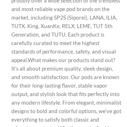
proudly offer a wide selection of the trendiest
and most reliable vape pod brands on the
market, including SP2S (Siporei), LANA, ILIA,
TUTX, King, XuanKe, RELX, LEME, TUT 5th
Generation, and TUTU. Each product is
carefully curated to meet the highest
standards of performance, safety, and visual
appeal.What makes our products stand out?
It’s all about premium quality, sleek design,
and smooth satisfaction. Our pods are known
for their long-lasting flavor, stable vapor
output, and stylish look that fits perfectly into
any modern lifestyle. From elegant, minimalist
designs to bold and colorful options, we’ve got
everything to satisfy both classic and