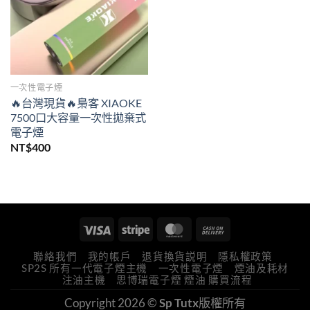
一次性電子煙
🔥台灣現貨🔥梟客 XIAOKE
7500口大容量一次性拋棄式
電子煙
NT$
400
聯絡我們
我的帳戶
退貨換貨説明
隱私權政策
SP2S 所有一代電子煙主機
一次性電子煙
煙油及耗材
注油主機
思博瑞電子煙 煙油 購買流程
Copyright 2026 ©
Sp Tutx
版權所有