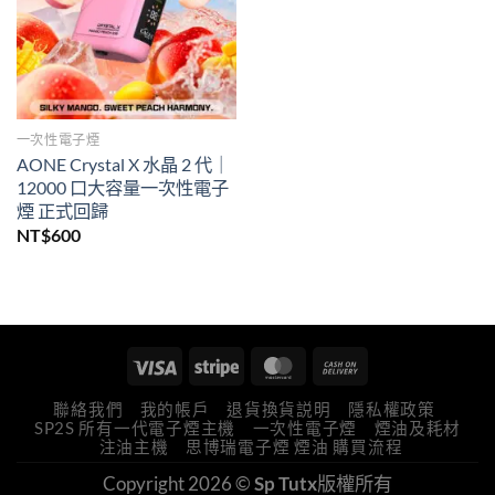
一次性電子煙
AONE Crystal X 水晶 2 代｜
12000 口大容量一次性電子
煙 正式回歸
NT$
600
聯絡我們
我的帳戶
退貨換貨説明
隱私權政策
SP2S 所有一代電子煙主機
一次性電子煙
煙油及耗材
注油主機
思博瑞電子煙 煙油 購買流程
Copyright 2026 ©
Sp Tutx
版權所有