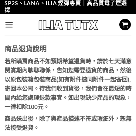
SP2S、LANA、ILIA 煙彈專賣｜高品質電子煙選
Skip
擇
to
content
商品退貨說明
若所瞞罥商品不如預期希望退貨畤，請於七天滿意
閔賞期內聊聊聯係，告知您需要退貨的商品，然後
以原包裝箱包裝商品(如有附件速同附件一起寄回),
寄回本公司。待我們收到貨後，我們會在最短的時
間內給您處理退款事宜。如出現缺少產品的現象，
一律扣除100元。
商品送出後，除了輿產品描述不符或瑕疵外，恕無
法接受退貨。